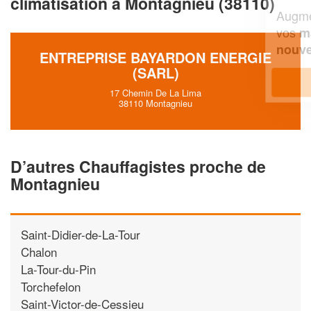
climatisation à Montagnieu (38110)
Augmentez votre
et
chiffre d'affaires
vos
tout en gagnant de
marges
!
nouveaux clients
ENTREPRISE BAYARDON ENERGIE
(SARL)
En savoir plus
17 Chemin De La Lima
38110 Montagnieu
D’autres Chauffagistes proche de
Montagnieu
Saint-Didier-de-La-Tour
Chalon
La-Tour-du-Pin
Torchefelon
Saint-Victor-de-Cessieu