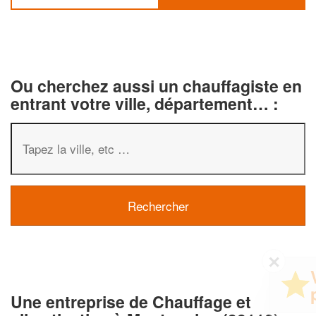
Ou cherchez aussi un chauffagiste en
entrant votre ville, département… :
✕
Vous êtes un
professionnel ?
Une entreprise de Chauffage et