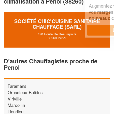
climatisation à Penol (38260)
Augmentez votre
et
chiffre d'affaires
vos
tout en gagnant de
marges
!
nouveaux clients
SOCIÉTÉ CHIC’CUISINE SANITAIRE
CHAUFFAGE (SARL)
En savoir plus
470 Route De Beaurepaire
38260 Penol
D’autres Chauffagistes proche de
Penol
Faramans
Ornacieux-Balbins
Viriville
Marcollin
Lieudieu