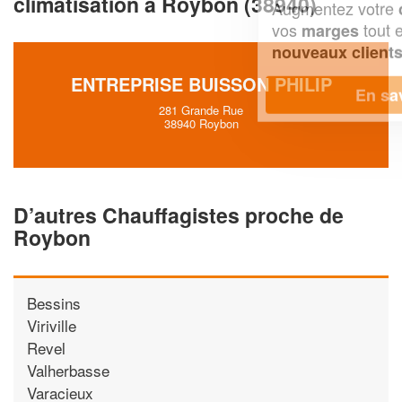
climatisation à Roybon (38940)
Augmentez votre
et
chiffre d'affaires
vos
tout en gagnant de
marges
!
nouveaux clients
ENTREPRISE BUISSON PHILIP
En savoir plus
281 Grande Rue
38940 Roybon
D’autres Chauffagistes proche de
Roybon
Bessins
Viriville
Revel
Valherbasse
Varacieux