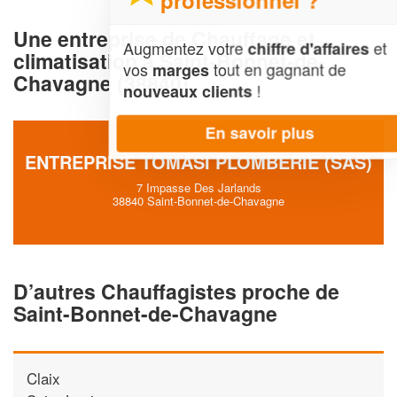
Une entreprise de Chauffage et
Augmentez votre
et
chiffre d'affaires
climatisation à Saint-Bonnet-de-
vos
tout en gagnant de
marges
Chavagne (38840)
!
nouveaux clients
En savoir plus
ENTREPRISE TOMASI PLOMBERIE (SAS)
7 Impasse Des Jarlands
38840 Saint-Bonnet-de-Chavagne
D’autres Chauffagistes proche de
Saint-Bonnet-de-Chavagne
Claix