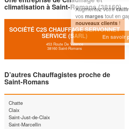
climatisation à Saint-Romans (38160)
Augmentez votre
et
chiffre d'affaires
vos
tout en gagnant de
marges
!
nouveaux clients
SOCIÉTÉ C2S CHAUFFAGE SERVONNET
SERVICE (SARL)
En savoir plus
453 Route De Valence
38160 Saint-Romans
D’autres Chauffagistes proche de
Saint-Romans
Chatte
Claix
Saint-Just-de-Claix
Saint-Marcellin