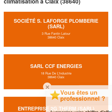
climatisation à Claix (38640)
SOCIÉTÉ S. LAFORGE PLOMBERIE
(SARL)
3 Rue Fantin Latour
38640 Claix
SARL CCF ENERGIES
18 Rue De L'industrie
38640 Claix
✕
Vous êtes un
professionnel ?
ENTREPRISE 2G THERM (SARL)
Augmentez votre
et
chiffre d'affaires