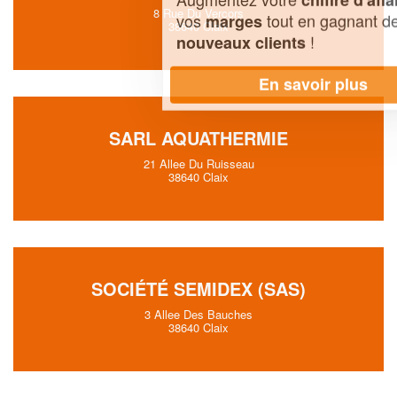
8 Rue Du Vercors
vos
tout en gagnant de
marges
38640 Claix
!
nouveaux clients
En savoir plus
SARL AQUATHERMIE
21 Allee Du Ruisseau
38640 Claix
SOCIÉTÉ SEMIDEX (SAS)
3 Allee Des Bauches
38640 Claix