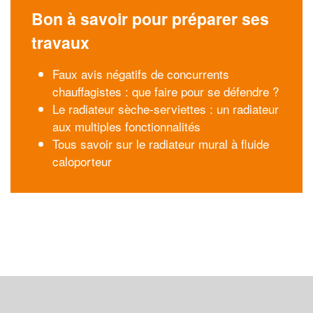
Bon à savoir pour préparer ses
travaux
Faux avis négatifs de concurrents
chauffagistes : que faire pour se défendre ?
Le radiateur sèche-serviettes : un radiateur
aux multiples fonctionnalités
Tous savoir sur le radiateur mural à fluide
caloporteur