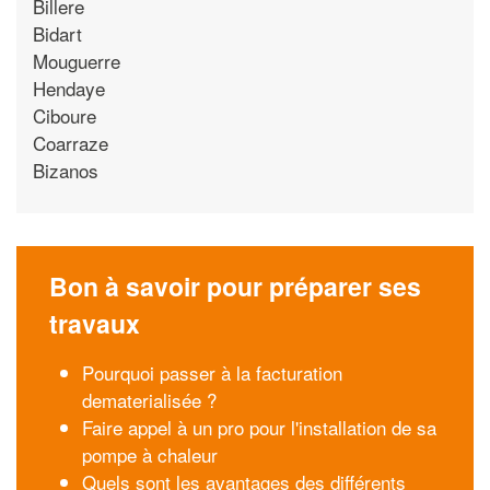
Billere
Bidart
Mouguerre
Hendaye
Ciboure
Coarraze
Bizanos
Bon à savoir pour préparer ses
travaux
Pourquoi passer à la facturation
dematerialisée ?
Faire appel à un pro pour l'installation de sa
pompe à chaleur
Quels sont les avantages des différents