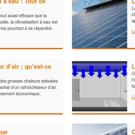
n à eau : Tout ce
L
r
L
c
out aussi efficace que la
a
luide, la climatisation à eau est
ce pourtant à se répandre.
L
r d’air : qu’est-ce
L
U
l
des grosses chaleurs estivales
f
achat d'un rafraîchisseur d'air.
issement économique.
L
que
C