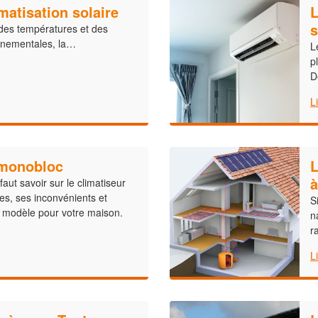
matisation solaire
L
s
des températures et des
nnementales, la…
L
p
D
L
 monobloc
L
à
faut savoir sur le climatiseur
s, ses inconvénients et
S
 modèle pour votre maison.
n
r
L