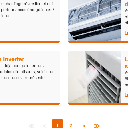
d
e chauffage réversible et qui
es performances énergétiques ?
A
tique !
c
d
L
n Inverter
L
s
t déjà aperçu le terme «
certains climatiseurs, voici une
A
e ce que cela représente.
ê
m
L
1
2
«
‹
›
»