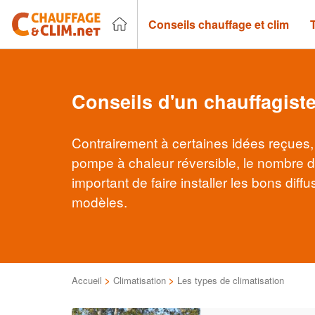
Conseils chauffage et clim
Conseils d'un chauffagiste
Contrairement à certaines idées reçues, u
pompe à chaleur réversible, le nombre de
important de faire installer les bons dif
modèles.
Accueil
>
Climatisation
>
Les types de climatisation