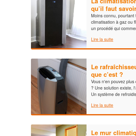
La climatisatio
qu’il faut savoi
Moins connu, pourtant t
climatisation à gaz ou f
un procédé qui commen
Lire la suite
Le rafraîchisseu
que c’est ?
Vous n'en pouvez plus 
? Une solution existe, l'
Un système de refroid
Lire la suite
Le mur climati