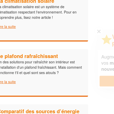
a climatisation solaire
a climatisation solaire est un système de
limatisation respectant l'environnement. Pour en
pprendre plus, lisez notre article !
ire la suite
✕
Vous êtes un
professionnel ?
e plafond rafraîchissant
Augmentez votre
et
chiffre d'affaires
vos
tout en gagnant de
n des solutions pour rafraîchir son intérieur est
marges
'installation d'un plafond fraîchissant. Mais comment
!
nouveaux clients
onctionne t'il et quel sont ses atouts ?
En savoir plus
ire la suite
omparatif des sources d’énergie